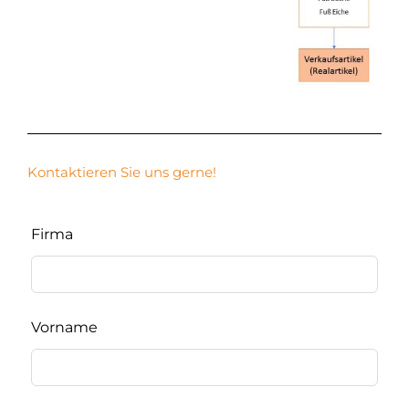
Kontaktieren Sie uns gerne!
Lass
dieses
Firma
Feld
leer
Vorname