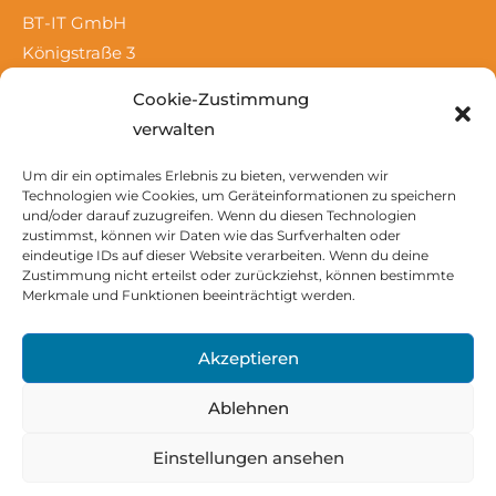
BT-IT GmbH
Königstraße 3
D-26180 Rastede
Cookie-Zustimmung
verwalten
Tel.: 04402 – 98201 0
Fax: 04402 – 98201 23
Um dir ein optimales Erlebnis zu bieten, verwenden wir
Technologien wie Cookies, um Geräteinformationen zu speichern
Mail:
info@bt-it.de
und/oder darauf zuzugreifen. Wenn du diesen Technologien
zustimmst, können wir Daten wie das Surfverhalten oder
eindeutige IDs auf dieser Website verarbeiten. Wenn du deine
Zustimmung nicht erteilst oder zurückziehst, können bestimmte
Merkmale und Funktionen beeinträchtigt werden.
Akzeptieren
Ablehnen
© 2026
BT-IT GmbH
Einstellungen ansehen
Impressum
Datenschutz
AGB
Kontakt